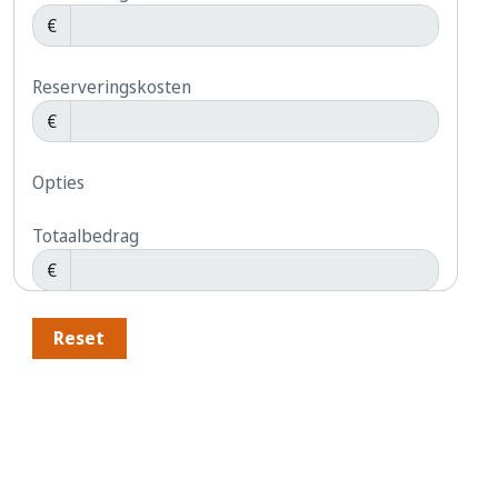
€
Reserveringskosten
€
Opties
Totaalbedrag
€
Reset