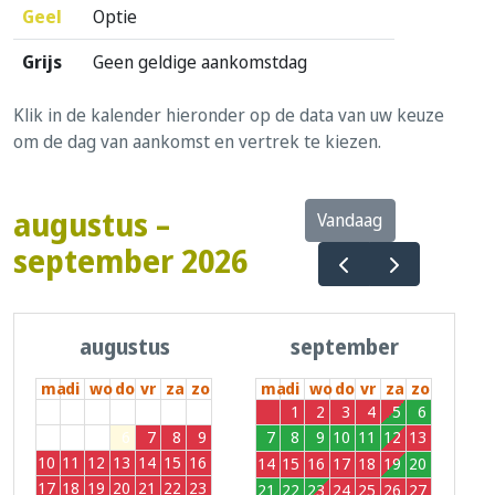
Geel
Optie
Grijs
Geen geldige aankomstdag
Klik in de kalender hieronder op de data van uw keuze
om de dag van aankomst en vertrek te kiezen.
augustus –
Vandaag
september 2026
augustus
september
ma
di
wo
do
vr
za
zo
ma
di
wo
do
vr
za
zo
27
28
29
30
31
1
2
31
1
2
3
4
5
6
3
4
5
6
7
8
9
7
8
9
10
11
12
13
10
11
12
13
14
15
16
14
15
16
17
18
19
20
17
18
19
20
21
22
23
21
22
23
24
25
26
27