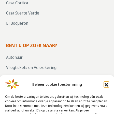
Casa Cortica
Casa Suerte Verde
El Boqueron
BENT U OP ZOEK NAAR?
Autohuur
Vliegtickets en Verzekering
Parkeren bij vliegvelden
Beheer cookie toestemming
ZELF UW HUIS VERHUREN, KLIK HIER!
Om de beste ervaringen te bieden, gebruiken wij technologieën zoals
cookies om informatie over je apparaat op te slaan en/of te raadplegen.
Door in te stemmen met deze technologieën kunnen wij gegevens zoals
CONTACTGEGEVENS
surfgedrag of unieke ID's op deze site verwerken. Als je geen