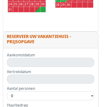
24
25
26
27
28
29
30
28
29
30
1
2
3
4
31
1
2
3
4
5
6
RESERVEER UW VAKANTIEHUIS -
PRIJSOPGAVE
Aankomstdatum
Vertrekdatum
Aantal personen
Huurbedrag