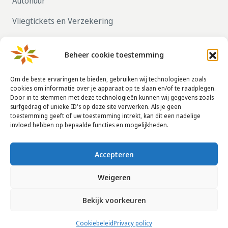
Autohuur
Vliegtickets en Verzekering
Parkeren bij vliegvelden
Beheer cookie toestemming
ZELF UW HUIS VERHUREN, KLIK HIER!
Om de beste ervaringen te bieden, gebruiken wij technologieën zoals
cookies om informatie over je apparaat op te slaan en/of te raadplegen.
Door in te stemmen met deze technologieën kunnen wij gegevens zoals
CONTACTGEGEVENS
surfgedrag of unieke ID's op deze site verwerken. Als je geen
toestemming geeft of uw toestemming intrekt, kan dit een nadelige
info@taha.nl
invloed hebben op bepaalde functies en mogelijkheden.
+31-(0)85-043 88 50
Accepteren
Weigeren
© 2014 - 2026
La Taha
|
Huurvoorwaarden
|
Disclaimer
|
Privacy
Bekijk voorkeuren
policy
|
Veelgestelde vragen
|
Cookie Beleid
Website:
Taha SC
Cookiebeleid
Privacy policy