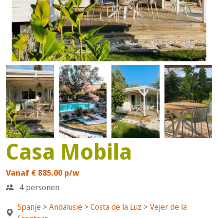
Casa Mobila
Vanaf € 885.00 p/w
4 personen
Spanje
>
Andalusië
>
Costa de la Luz
>
Vejer de la