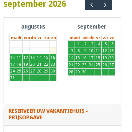
september 2026
augustus
september
ma
di
wo
do
vr
za
zo
ma
di
wo
do
vr
za
zo
27
28
29
30
31
1
2
31
1
2
3
4
5
6
3
4
5
6
7
8
9
7
8
9
10
11
12
13
10
11
12
13
14
15
16
14
15
16
17
18
19
20
17
18
19
20
21
22
23
21
22
23
24
25
26
27
24
25
26
27
28
29
30
28
29
30
1
2
3
4
31
1
2
3
4
5
6
RESERVEER UW VAKANTIEHUIS -
PRIJSOPGAVE