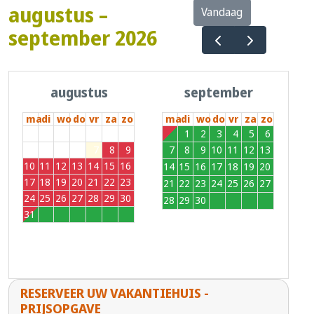
augustus –
Vandaag
september 2026
augustus
september
ma
di
wo
do
vr
za
zo
ma
di
wo
do
vr
za
zo
27
28
29
30
31
1
2
31
1
2
3
4
5
6
3
4
5
6
7
8
9
7
8
9
10
11
12
13
10
11
12
13
14
15
16
14
15
16
17
18
19
20
17
18
19
20
21
22
23
21
22
23
24
25
26
27
24
25
26
27
28
29
30
28
29
30
1
2
3
4
31
1
2
3
4
5
6
RESERVEER UW VAKANTIEHUIS -
PRIJSOPGAVE