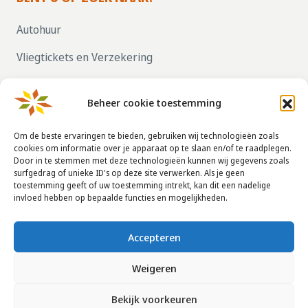
Autohuur
Vliegtickets en Verzekering
Parkeren bij vliegvelden
Beheer cookie toestemming
ZELF UW HUIS VERHUREN, KLIK HIER!
Om de beste ervaringen te bieden, gebruiken wij technologieën zoals
cookies om informatie over je apparaat op te slaan en/of te raadplegen.
Door in te stemmen met deze technologieën kunnen wij gegevens zoals
CONTACTGEGEVENS
surfgedrag of unieke ID's op deze site verwerken. Als je geen
toestemming geeft of uw toestemming intrekt, kan dit een nadelige
info@taha.nl
invloed hebben op bepaalde functies en mogelijkheden.
+31-(0)85-043 88 50
Accepteren
Weigeren
© 2014 - 2026
La Taha
|
Huurvoorwaarden
|
Disclaimer
|
Privacy
Bekijk voorkeuren