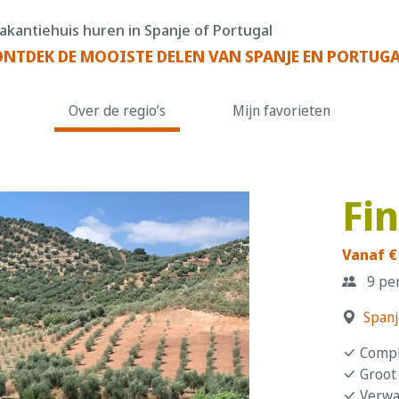
akantiehuis huren in Spanje of Portugal
ONTDEK DE MOOISTE DELEN VAN SPANJE EN PORTUG
s
Over de regio’s
Mijn favorieten
Fi
Vanaf €
9 pe
Spanj
Compl
Groot
Verwa