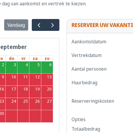
e dag van aankomst en vertrek te kiezen.
RESERVEER UW VAKANTI
Vandaag
Aankomstdatum
september
Vertrekdatum
o
do
vr
za
zo
2
3
4
5
6
Aantal personen
9
10
11
12
13
Huurbedrag
16
17
18
19
20
Reserveringskosten
23
24
25
26
27
30
1
2
3
4
Opties
Totaalbedrag