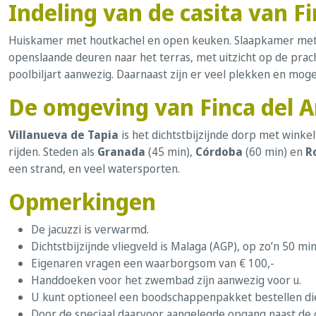
Indeling van de casita van F
Huiskamer met houtkachel en open keuken. Slaapkamer met 
openslaande deuren naar het terras, met uitzicht op de pra
poolbiljart aanwezig. Daarnaast zijn er veel plekken en mog
De omgeving van Finca del A
Villanueva de Tapia
is het dichtstbijzijnde dorp met wink
rijden. Steden als
Granada
(45 min),
Córdoba
(60 min) en
R
een strand, en veel watersporten.
Opmerkingen
De jacuzzi is verwarmd.
Dichtstbijzijnde vliegveld is Malaga (AGP), op zo’n 50 min
Eigenaren vragen een waarborgsom van € 100,-
Handdoeken voor het zwembad zijn aanwezig voor u.
U kunt optioneel een boodschappenpakket bestellen die 
Door de speciaal daarvoor aangelegde opgang naast de c