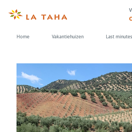
Doorgaan
V
naar
de
content
Home
Vakantiehuizen
Last minute