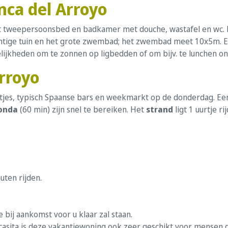
inca del Arroyo
tweepersoonsbed en badkamer met douche, wastafel en wc. H
chtige tuin en het grote zwembad; het zwembad meet 10x5m. E
elijkheden om te zonnen op ligbedden of om bijv. te lunchen o
rroyo
eltjes, typisch Spaanse bars en weekmarkt op de donderdag. E
onda
(60 min) zijn snel te bereiken. Het
strand
ligt 1 uurtje r
uten rijden.
bij aankomst voor u klaar zal staan.
asita is deze vakantiewoning ook zeer geschikt voor mensen d