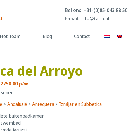
Bel ons:
+31-(0)85-043 88 50
AL
E-mail:
info@taha.nl
Het Team
Blog
Contact
nca del Arroyo
 2750.00 p/w
rsonen
e
>
Andalusië
>
Antequera
>
Iznájar en Subbetica
ete buitenbadkamer
 zwembad
rmde jacuzzi