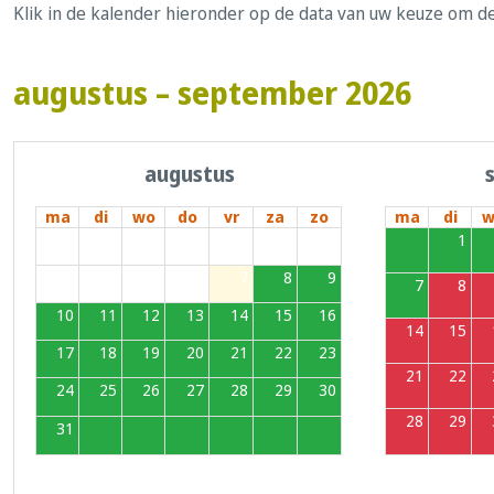
Klik in de kalender hieronder op de data van uw keuze om d
augustus – september 2026
augustus
ma
di
wo
do
vr
za
zo
ma
di
w
27
28
29
30
31
1
2
31
1
3
4
5
6
7
8
9
7
8
10
11
12
13
14
15
16
14
15
17
18
19
20
21
22
23
21
22
24
25
26
27
28
29
30
28
29
31
1
2
3
4
5
6