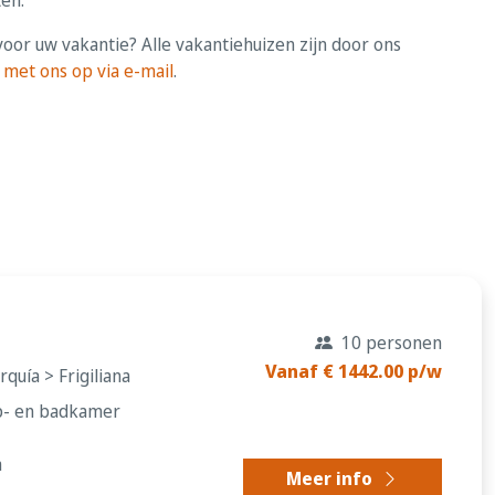
 voor uw vakantie? Alle vakantiehuizen zijn door ons
 met ons op via e-mail
.
10 personen
Vanaf € 1442.00 p/w
quía > Frigiliana
ap- en badkamer
a
Meer info