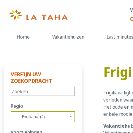
Doorgaan
V
naar
de
content
Home
Vakantiehuizen
Last minute
Frig
VERFIJN UW
ZOEKOPDRACHT
Frigiliana li
verleden waar
Regio
Het oude en m
enkele mooie 
Frigiliana (2)
Vakantiehuiz
Voorzieningen
Vakantiewonin