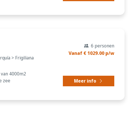
6 personen
Vanaf € 1029.00 p/w
quía > Frigiliana
l van 4000m2
de zee
Meer info