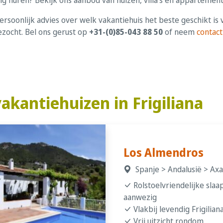
persoonlijk advies over welk vakantiehuis het beste geschikt is
ezocht. Bel ons gerust op
+31-(0)85-043 88 50
of neem
contact
akantiehuizen in Frigiliana
Los Almendros
Spanje > Andalusië > Axar
Rolstoelvriendelijke sla
aanwezig
Vlakbij levendig Frigilian
Vrij uitzicht rondom