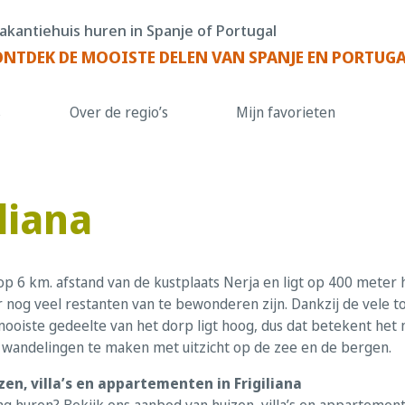
akantiehuis huren in Spanje of Portugal
ONTDEK DE MOOISTE DELEN VAN SPANJE EN PORTUG
s
Over de regio’s
Mijn favorieten
iliana
gt op 6 km. afstand van de kustplaats Nerja en ligt op 400 met
 nog veel restanten van te bewonderen zijn. Dankzij de vele toe
ooiste gedeelte van het dorp ligt hoog, dus dat betekent het no
wandelingen te maken met uitzicht op de zee en de bergen.
en, villa’s en appartementen in Frigiliana
g huren? Bekijk ons aanbod van huizen, villa’s en appartement