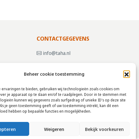
CONTACTGEGEVENS
info@taha.nl
+31-(0)85-043 88 50
Beheer cookie toestemming
, KLIK
 ervaringen te bieden, gebruiken wij technologieën zoals cookies om
over je apparaat op te slaan en/of te raadplegen. Door in te stemmen met
logieën kunnen wij gegevens zoals surfgedrag of unieke ID's op deze site
Als je geen toestemming geeft of uw toestemming intrekt, kan dit een
vloed hebben op bepaalde functies en mogelijkheden.
epteren
Weigeren
Bekijk voorkeuren