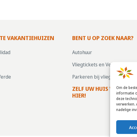
TE VAKANTIEHUIZEN
BENT U OP ZOEK NAAR?
lidad
Autohuur
Vliegtickets en Verzekering
Verde
Parkeren bij vliegvelden
ZELF UW HUIS VERHUREN
Om de beste
informatie 
HIER!
deze techno
verwerken. 
nadelige in
Acc