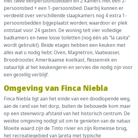
met twee eenpersoonsbedden en 2 kamers met een 2-
persoonsbed + een 1-persoonsbed. Daarbij kunnen er
verdeeld over verschillende slaapkamers nog 4 extra 1-
persoonsbedden bijgeplaatst worden; waardoor er plek
ontstaat voor 24 gasten. De woning telt vier volledige
badkamers en twee losse toiletten (nog één als “la casita”
wordt gebruikt). Beide etages hebben een keuken met
alles wat u nodig hebt: Oven, Magnetron, Vaatwasser,
Broodrooster, Amerikaanse koelkast, flessenrek en
natuurlijk al het keukengerei en servies die nodig zijn voor
een gezellig verblijf.
Omgeving van Finca Niebla
Finca Niebla ligt aan het einde van een doodlopende weg,
aan de rand van het dorp, buiten de bebouwde kom maar
op een steenworp afstand van het historisch centrum. De
weidse omgeving nodigt uit om te genieten van de natuur.
Moeite waard zijn de Tinto rivier en zijn Romeinse brug,
het recreatiegebied van Jareta met typische