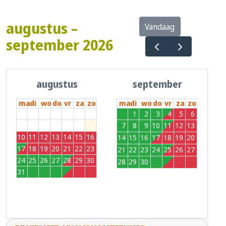
augustus –
Vandaag
september 2026
augustus
september
ma
di
wo
do
vr
za
zo
ma
di
wo
do
vr
za
zo
27
28
29
30
31
1
2
31
1
2
3
4
5
6
3
4
5
6
7
8
9
7
8
9
10
11
12
13
10
11
12
13
14
15
16
14
15
16
17
18
19
20
17
18
19
20
21
22
23
21
22
23
24
25
26
27
24
25
26
27
28
29
30
28
29
30
1
2
3
4
31
1
2
3
4
5
6