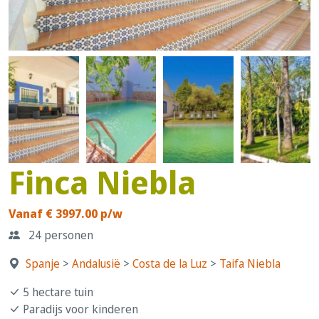
Finca Niebla
Vanaf € 3997.00 p/w
24 personen
Spanje
>
Andalusië
>
Costa de la Luz
>
Taifa Niebla
5 hectare tuin
Paradijs voor kinderen