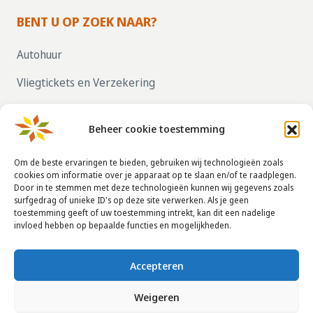
BENT U OP ZOEK NAAR?
Autohuur
Vliegtickets en Verzekering
Parkeren bij vliegvelden
Beheer cookie toestemming
ZELF UW HUIS VERHUREN, KLIK HIER!
Om de beste ervaringen te bieden, gebruiken wij technologieën zoals
cookies om informatie over je apparaat op te slaan en/of te raadplegen.
Door in te stemmen met deze technologieën kunnen wij gegevens zoals
CONTACTGEGEVENS
surfgedrag of unieke ID's op deze site verwerken. Als je geen
toestemming geeft of uw toestemming intrekt, kan dit een nadelige
info@taha.nl
invloed hebben op bepaalde functies en mogelijkheden.
+31-(0)85-043 88 50
Accepteren
Weigeren