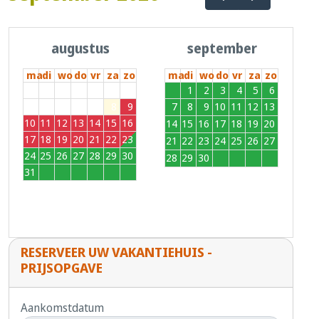
augustus
september
ma
di
wo
do
vr
za
zo
ma
di
wo
do
vr
za
zo
27
28
29
30
31
1
2
31
1
2
3
4
5
6
3
4
5
6
7
8
9
7
8
9
10
11
12
13
10
11
12
13
14
15
16
14
15
16
17
18
19
20
17
18
19
20
21
22
23
21
22
23
24
25
26
27
24
25
26
27
28
29
30
28
29
30
1
2
3
4
31
1
2
3
4
5
6
RESERVEER UW VAKANTIEHUIS -
PRIJSOPGAVE
Aankomstdatum