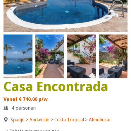
Casa Encontrada
Vanaf € 740.00 p/w
4 personen
Spanje
>
Andalusië
>
Costa Tropical
>
Almuñecar