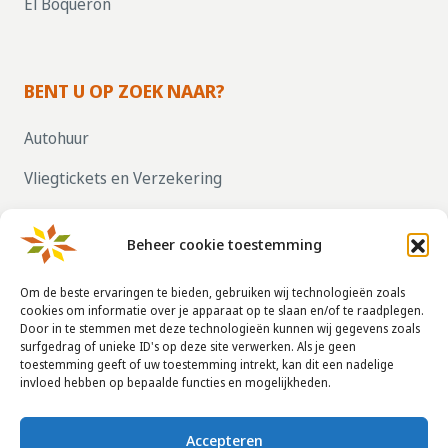
El Boqueron
BENT U OP ZOEK NAAR?
Autohuur
Vliegtickets en Verzekering
Parkeren bij vliegvelden
Beheer cookie toestemming
ZELF UW HUIS VERHUREN, KLIK HIER!
Om de beste ervaringen te bieden, gebruiken wij technologieën zoals
cookies om informatie over je apparaat op te slaan en/of te raadplegen.
Door in te stemmen met deze technologieën kunnen wij gegevens zoals
CONTACTGEGEVENS
surfgedrag of unieke ID's op deze site verwerken. Als je geen
toestemming geeft of uw toestemming intrekt, kan dit een nadelige
info@taha.nl
invloed hebben op bepaalde functies en mogelijkheden.
+31-(0)85-043 88 50
Accepteren