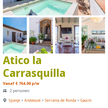
Atico la
Carrasquilla
Vanaf € 764.00 p/w
2 personen
Spanje
>
Andalusië
>
Serraní­a de Ronda
>
Gaucin