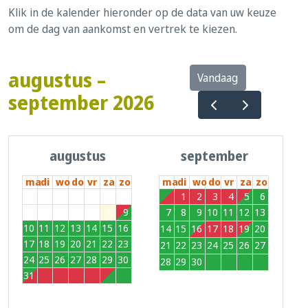
Klik in de kalender hieronder op de data van uw keuze
om de dag van aankomst en vertrek te kiezen.
augustus –
Vandaag
september 2026
augustus
september
ma
di
wo
do
vr
za
zo
ma
di
wo
do
vr
za
zo
27
28
29
30
31
1
2
31
1
2
3
4
5
6
3
4
5
6
7
8
9
7
8
9
10
11
12
13
10
11
12
13
14
15
16
14
15
16
17
18
19
20
17
18
19
20
21
22
23
21
22
23
24
25
26
27
24
25
26
27
28
29
30
28
29
30
1
2
3
4
31
1
2
3
4
5
6