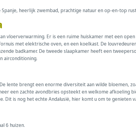
 Spanje, heerlijk zwembad, prachtige natuur en op-en-top rust
a
n van vloerverwarming. Er is een ruime huiskamer met een open
fornuis met elektrische oven, en een koelkast. De louvredeuren 
zende badkamer. De tweede slaapkamer heeft een tweeperso
 airconditioning.
. De lente brengt een enorme diversiteit aan wilde bloemen, zo
wanneer een zachte avondbries opsteekt en welkome afkoeling bi
e. Dit is nog het echte Andalusië, hier komt u om te genieten va
al 6 huizen.