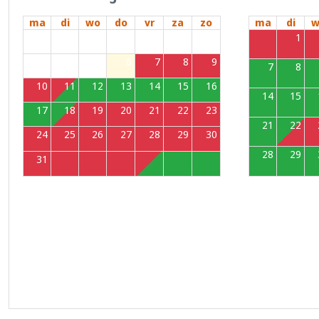
ma
di
wo
do
vr
za
zo
ma
di
w
27
28
29
30
31
1
2
31
1
3
4
5
6
7
8
9
7
8
10
11
12
13
14
15
16
14
15
17
18
19
20
21
22
23
21
22
24
25
26
27
28
29
30
28
29
31
1
2
3
4
5
6