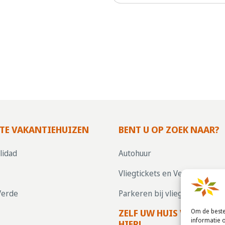
TE VAKANTIEHUIZEN
BENT U OP ZOEK NAAR?
lidad
Autohuur
Vliegtickets en Verzekering
Verde
Parkeren bij vliegvelden
ZELF UW HUIS VERHUREN
Om de beste
informatie 
HIER!