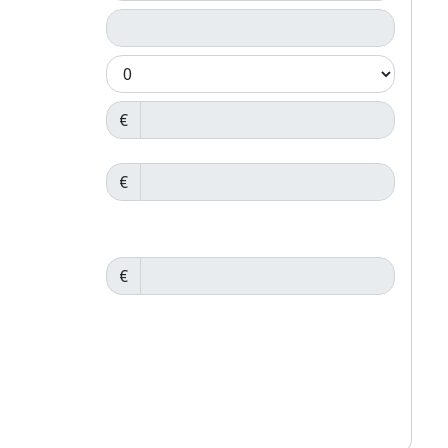
€
€
€