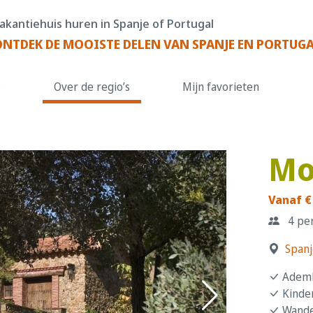
akantiehuis huren in Spanje of Portugal
ONTDEK DE MOOISTE DELEN VAN SPANJE EN PORTUG
s
Over de regio’s
Mijn favorieten
Mo
Vanaf €
4 pe
Spanj
Ademb
Kinde
Wande