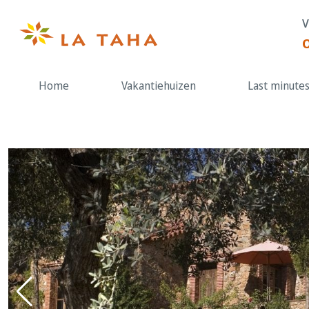
Doorgaan
V
naar
de
content
Home
Vakantiehuizen
Last minute