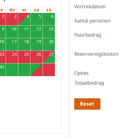
Vertrekdatum
o
do
vr
za
zo
2
3
4
5
6
Aantal personen
9
10
11
12
13
Huurbedrag
16
17
18
19
20
Reserveringskosten
23
24
25
26
27
30
1
2
3
4
Opties
Totaalbedrag
Reset