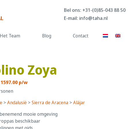
Bel ons:
+31-(0)85-043 88 50
AL
E-mail:
info@taha.nl
Het Team
Blog
Contact
lino Zoya
 1597.00 p/w
rsonen
e
>
Andalusië
>
Sierra de Aracena
>
Alájar
enemend mooie omgeving
roppas beschikbaar
lingen met gids