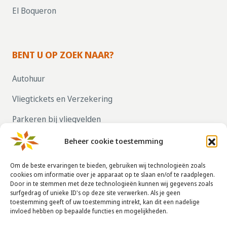
El Boqueron
BENT U OP ZOEK NAAR?
Autohuur
Vliegtickets en Verzekering
Parkeren bij vliegvelden
ZELF UW HUIS VERHUREN, KLIK HIER!
Beheer cookie toestemming
Om de beste ervaringen te bieden, gebruiken wij technologieën zoals
cookies om informatie over je apparaat op te slaan en/of te raadplegen.
CONTACTGEGEVENS
Door in te stemmen met deze technologieën kunnen wij gegevens zoals
surfgedrag of unieke ID's op deze site verwerken. Als je geen
info@taha.nl
toestemming geeft of uw toestemming intrekt, kan dit een nadelige
invloed hebben op bepaalde functies en mogelijkheden.
+31-(0)85-043 88 50