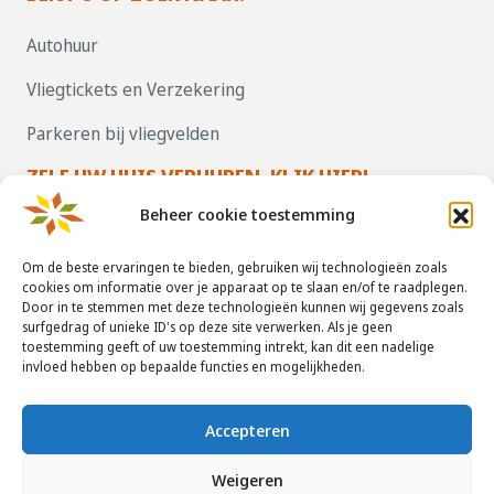
Autohuur
Vliegtickets en Verzekering
Parkeren bij vliegvelden
ZELF UW HUIS VERHUREN, KLIK HIER!
Beheer cookie toestemming
CONTACTGEGEVENS
Om de beste ervaringen te bieden, gebruiken wij technologieën zoals
cookies om informatie over je apparaat op te slaan en/of te raadplegen.
Door in te stemmen met deze technologieën kunnen wij gegevens zoals
info@taha.nl
surfgedrag of unieke ID's op deze site verwerken. Als je geen
toestemming geeft of uw toestemming intrekt, kan dit een nadelige
+31-(0)85-043 88 50
invloed hebben op bepaalde functies en mogelijkheden.
Accepteren
© 2014 - 2026
La Taha
|
Huurvoorwaarden
|
Disclaimer
|
Privacy
Weigeren