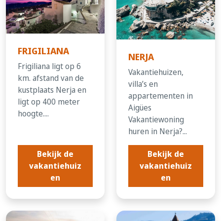
FRIGILIANA
NERJA
Frigiliana ligt op 6
Vakantiehuizen,
km. afstand van de
villa’s en
kustplaats Nerja en
appartementen in
ligt op 400 meter
Aigües
hoogte....
Vakantiewoning
huren in Nerja?...
Bekijk de
Bekijk de
vakantiehuiz
vakantiehuiz
en
en