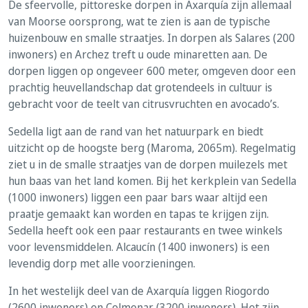
De sfeervolle, pittoreske dorpen in Axarquía zijn allemaal
van Moorse oorsprong, wat te zien is aan de typische
huizenbouw en smalle straatjes. In dorpen als Salares (200
inwoners) en Archez treft u oude minaretten aan. De
dorpen liggen op ongeveer 600 meter, omgeven door een
prachtig heuvellandschap dat grotendeels in cultuur is
gebracht voor de teelt van citrusvruchten en avocado’s.
Sedella ligt aan de rand van het natuurpark en biedt
uitzicht op de hoogste berg (Maroma, 2065m). Regelmatig
ziet u in de smalle straatjes van de dorpen muilezels met
hun baas van het land komen. Bij het kerkplein van Sedella
(1000 inwoners) liggen een paar bars waar altijd een
praatje gemaakt kan worden en tapas te krijgen zijn.
Sedella heeft ook een paar restaurants en twee winkels
voor levensmiddelen. Alcaucín (1400 inwoners) is een
levendig dorp met alle voorzieningen.
In het westelijk deel van de Axarquía liggen Riogordo
(2600 inwoners) en Colmenar (3200 inwoners). Het zijn