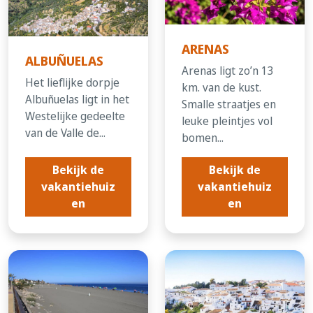
ARENAS
ALBUÑUELAS
Arenas ligt zo’n 13
Het lieflijke dorpje
km. van de kust.
Albuñuelas ligt in het
Smalle straatjes en
Westelijke gedeelte
leuke pleintjes vol
van de Valle de...
bomen...
Bekijk de
Bekijk de
vakantiehuiz
vakantiehuiz
en
en