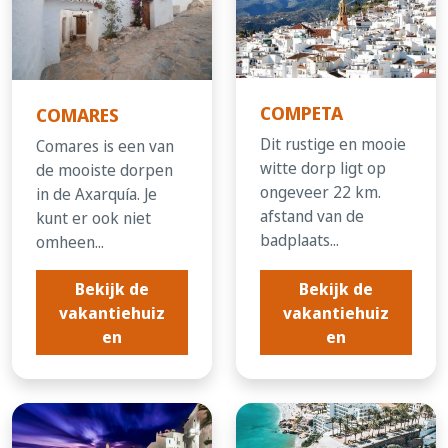
COMPETA
COMARES
Dit rustige en mooie
Comares is een van
witte dorp ligt op
de mooiste dorpen
ongeveer 22 km.
in de Axarquí­a. Je
afstand van de
kunt er ook niet
badplaats...
omheen...
Bekijk de
Bekijk de
vakantiehuiz
vakantiehuiz
en
en