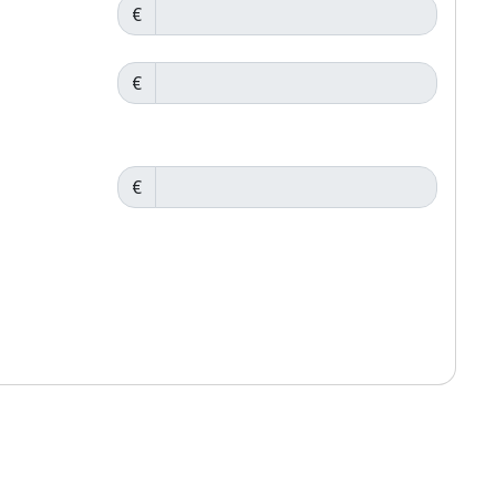
€
€
€