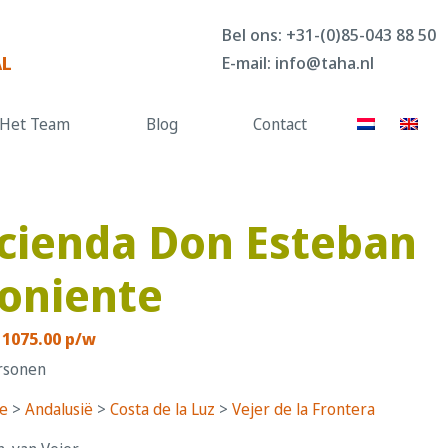
Bel ons:
+31-(0)85-043 88 50
AL
E-mail:
info@taha.nl
Het Team
Blog
Contact
cienda Don Esteban
Poniente
 1075.00 p/w
rsonen
e
>
Andalusië
>
Costa de la Luz
>
Vejer de la Frontera