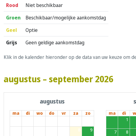
Rood
Niet beschikbaar
Groen
Beschikbaar/mogelijke aankomstdag
Geel
Optie
Grijs
Geen geldige aankomstdag
Klik in de kalender hieronder op de data van uw keuze om d
augustus – september 2026
augustus
ma
di
wo
do
vr
za
zo
ma
di
w
27
28
29
30
31
1
2
31
1
3
4
5
6
7
8
9
7
8