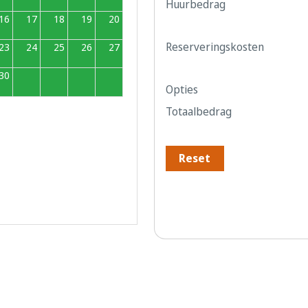
Huurbedrag
16
17
18
19
20
Reserveringskosten
23
24
25
26
27
30
1
2
3
4
Opties
Totaalbedrag
Reset