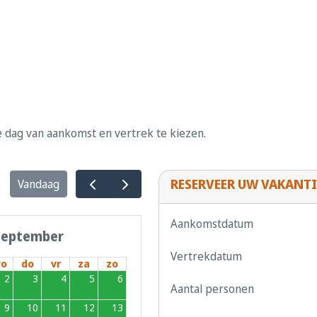
e dag van aankomst en vertrek te kiezen.
RESERVEER UW VAKANTI
Vandaag
Aankomstdatum
september
Vertrekdatum
o
do
vr
za
zo
2
3
4
5
6
Aantal personen
9
10
11
12
13