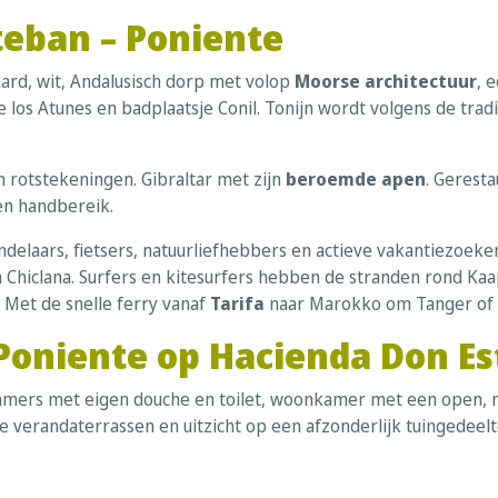
eban – Poniente
aard, wit, Andalusisch dorp met volop
Moorse architectuur
, 
e los Atunes en badplaatsje Conil. Tonijn wordt volgens de tr
en rotstekeningen. Gibraltar met zijn
beroemde apen
. Gerest
nen handbereik.
delaars, fietsers, natuurliefhebbers en actieve vakantiezoek
 Chiclana. Surfers en kitesurfers hebben de stranden rond Kaap 
. Met de snelle ferry vanaf
Tarifa
naar Marokko om Tanger of As
 Poniente op Hacienda Don E
kamers met eigen douche en toilet, woonkamer met een open,
 verandaterrassen en uitzicht op een afzonderlijk tuingedeelt