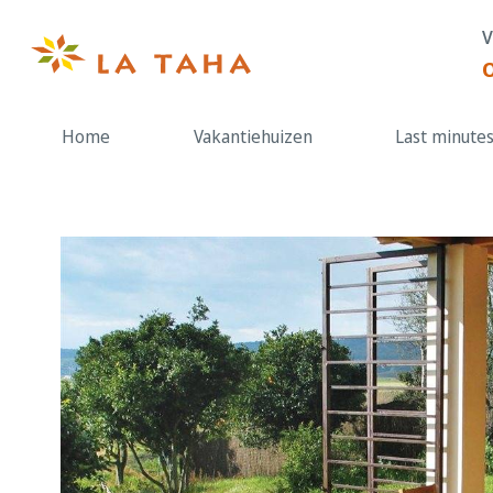
Doorgaan
V
naar
de
content
Home
Vakantiehuizen
Last minute