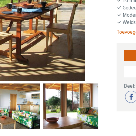
10 min
Gedee
Modern
Weids 
Toevoege
Deel: