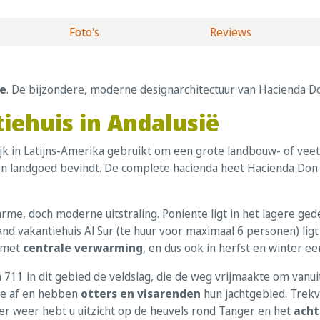
Foto's
Reviews
e
. De bijzondere, moderne designarchitectuur van Hacienda D
iehuis in Andalusië
jk in Latijns-Amerika gebruikt om een grote landbouw- of veete
en landgoed bevindt. De complete hacienda heet Hacienda Don 
me, doch moderne uitstraling. Poniente ligt in het lagere ged
aand vakantiehuis Al Sur (te huur voor maximaal 6 personen) li
t met
centrale verwarming
, en dus ook in herfst en winter 
11 in dit gebied de veldslag, die de weg vrijmaakte om vanuit
zee af en hebben
otters en visarenden
hun jachtgebied. Trekvo
er weer hebt u uitzicht op de heuvels rond Tanger en het
acht