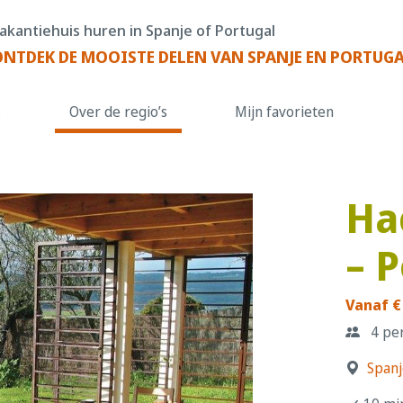
akantiehuis huren in Spanje of Portugal
ONTDEK DE MOOISTE DELEN VAN SPANJE EN PORTUG
s
Over de regio’s
Mijn favorieten
Ha
– 
Vanaf €
4 pe
Spanj