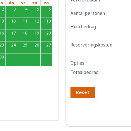
o
do
vr
za
zo
2
3
4
5
6
Aantal personen
9
10
11
12
13
Huurbedrag
16
17
18
19
20
Reserveringskosten
23
24
25
26
27
30
1
2
3
4
Opties
Totaalbedrag
Reset