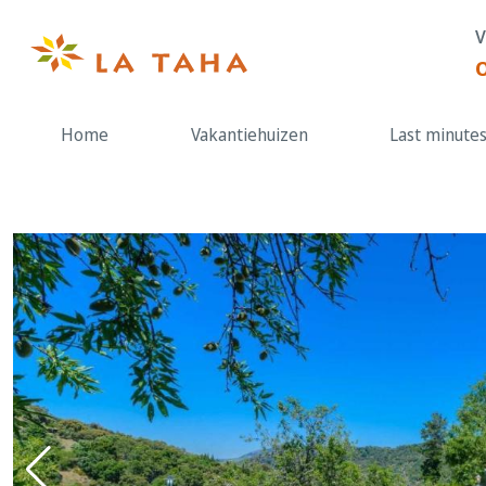
Doorgaan
V
naar
de
content
Home
Vakantiehuizen
Last minute