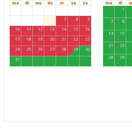
ma
di
wo
do
vr
za
zo
ma
di
w
27
28
29
30
31
1
2
31
1
3
4
5
6
7
8
9
7
8
10
11
12
13
14
15
16
14
15
17
18
19
20
21
22
23
21
22
24
25
26
27
28
29
30
28
29
31
1
2
3
4
5
6