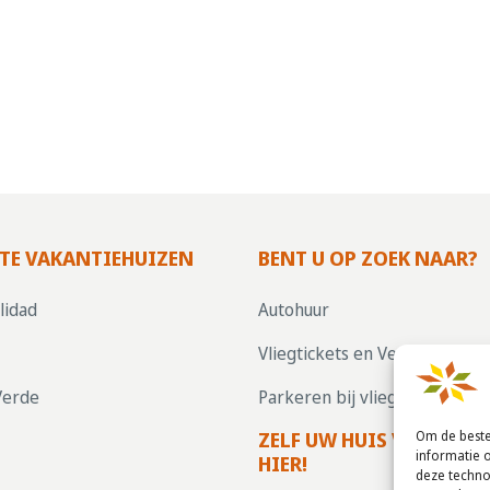
TE VAKANTIEHUIZEN
BENT U OP ZOEK NAAR?
lidad
Autohuur
Vliegtickets en Verzekering
Verde
Parkeren bij vliegvelden
ZELF UW HUIS VERHUREN
Om de beste
informatie 
HIER!
deze techno