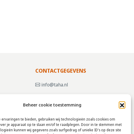
CONTACTGEGEVENS
info@taha.nl
+31-(0)85-043 88 50
Beheer cookie toestemming
, KLIK
 ervaringen te bieden, gebruiken wij technologieën zoals cookies om
over je apparaat op te slaan en/of te raadplegen. Door in te stemmen met
logieën kunnen wij gegevens zoals surfgedrag of unieke ID's op deze site