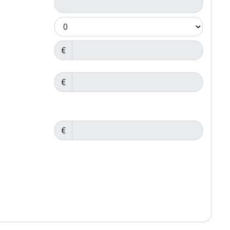
€
€
€