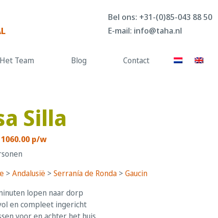
Bel ons:
+31-(0)85-043 88 50
AL
E-mail:
info@taha.nl
Het Team
Blog
Contact
a Silla
 1060.00 p/w
rsonen
e
>
Andalusië
>
Serraní­a de Ronda
>
Gaucin
inuten lopen naar dorp
ol en compleet ingericht
sen voor en achter het huis