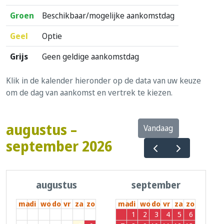
Groen
Beschikbaar/mogelijke aankomstdag
Geel
Optie
Grijs
Geen geldige aankomstdag
Klik in de kalender hieronder op de data van uw keuze
om de dag van aankomst en vertrek te kiezen.
augustus –
Vandaag
september 2026
augustus
september
ma
di
wo
do
vr
za
zo
ma
di
wo
do
vr
za
zo
27
28
29
30
31
1
2
31
1
2
3
4
5
6