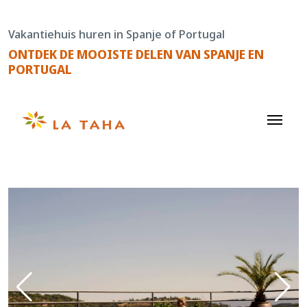
Doorgaan
naar
Vakantiehuis huren in Spanje of Portugal
de
ONTDEK DE MOOISTE DELEN VAN SPANJE EN
content
PORTUGAL