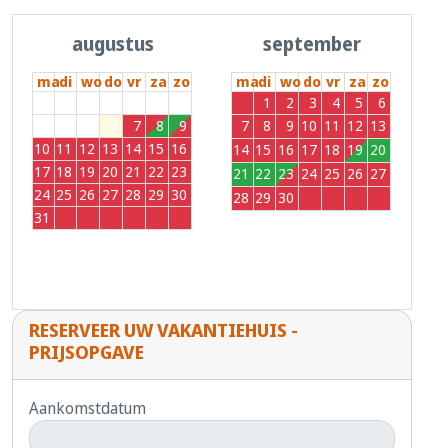
augustus
september
ma
di
wo
do
vr
za
zo
ma
di
wo
do
vr
za
zo
27
28
29
30
31
1
2
31
1
2
3
4
5
6
3
4
5
6
7
8
9
7
8
9
10
11
12
13
10
11
12
13
14
15
16
14
15
16
17
18
19
20
17
18
19
20
21
22
23
21
22
23
24
25
26
27
24
25
26
27
28
29
30
28
29
30
1
2
3
4
31
1
2
3
4
5
6
RESERVEER UW VAKANTIEHUIS -
PRIJSOPGAVE
Aankomstdatum