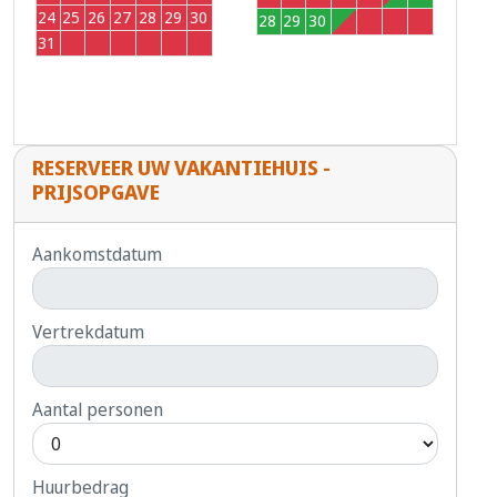
24
25
26
27
28
29
30
28
29
30
1
2
3
4
31
1
2
3
4
5
6
RESERVEER UW VAKANTIEHUIS -
PRIJSOPGAVE
Aankomstdatum
Vertrekdatum
Aantal personen
Huurbedrag