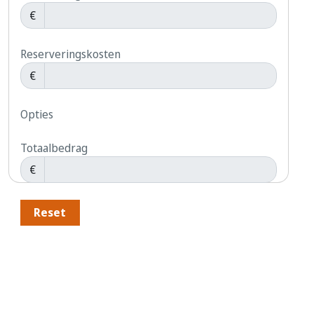
€
Reserveringskosten
€
Opties
Totaalbedrag
€
Reset