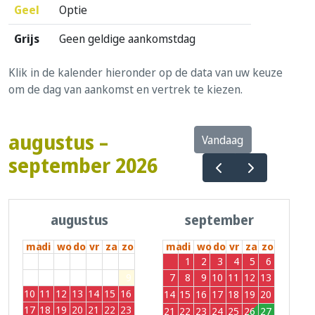
Geel
Optie
Grijs
Geen geldige aankomstdag
Klik in de kalender hieronder op de data van uw keuze
om de dag van aankomst en vertrek te kiezen.
augustus –
Vandaag
september 2026
augustus
september
ma
di
wo
do
vr
za
zo
ma
di
wo
do
vr
za
zo
27
28
29
30
31
1
2
31
1
2
3
4
5
6
3
4
5
6
7
8
9
7
8
9
10
11
12
13
10
11
12
13
14
15
16
14
15
16
17
18
19
20
17
18
19
20
21
22
23
21
22
23
24
25
26
27