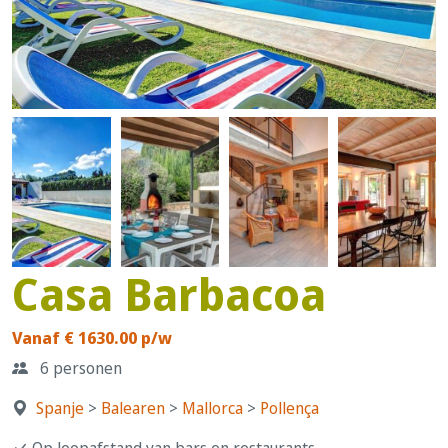
Casa Barbacoa
Vanaf € 1630.00 p/w
6 personen
Spanje
>
Balearen
>
Mallorca
>
Pollença
Op loopafstand van bars en restaurants