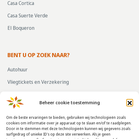
Casa Cortica
Casa Suerte Verde
El Boqueron
BENT U OP ZOEK NAAR?
Autohuur
Vliegtickets en Verzekering
Parkeren bij vliegvelden
Beheer cookie toestemming
ZELF UW HUIS VERHUREN, KLIK HIER!
Om de beste ervaringen te bieden, gebruiken wij technologieën zoals
cookies om informatie over je apparaat op te slaan en/of te raadplegen.
Door in te stemmen met deze technologieën kunnen wij gegevens zoals
CONTACTGEGEVENS
surfgedrag of unieke ID's op deze site verwerken. Als je geen