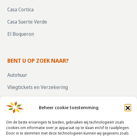
Casa Cortica
Casa Suerte Verde
El Boqueron
BENT U OP ZOEK NAAR?
Autohuur
Vliegtickets en Verzekering
Parkeren bij vliegvelden
Beheer cookie toestemming
ZELF UW HUIS VERHUREN, KLIK HIER!
Om de beste ervaringen te bieden, gebruiken wij technologieën zoals
cookies om informatie over je apparaat op te slaan en/of te raadplegen.
Door in te stemmen met deze technologieën kunnen wij gegevens zoals
CONTACTGEGEVENS