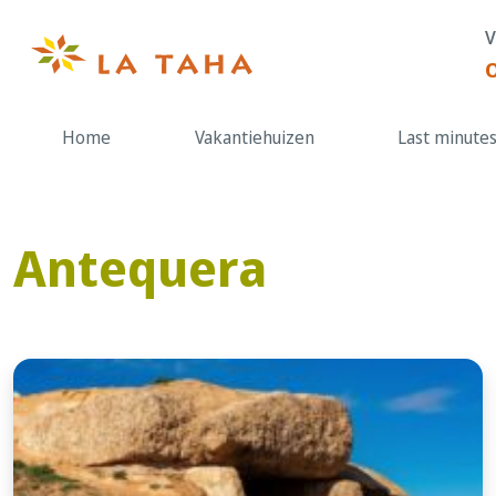
Doorgaan
V
naar
de
content
Home
Vakantiehuizen
Last minute
Antequera