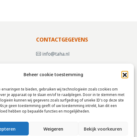
CONTACTGEGEVENS
info@taha.nl
+31-(0)85-043 88 50
Beheer cookie toestemming
, KLIK
 ervaringen te bieden, gebruiken wij technologieën zoals cookies om
over je apparaat op te slaan en/of te raadplegen. Door in te stemmen met
logieën kunnen wij gegevens zoals surfgedrag of unieke ID's op deze site
Als je geen toestemming geeft of uw toestemming intrekt, kan dit een
vloed hebben op bepaalde functies en mogelijkheden.
epteren
Weigeren
Bekijk voorkeuren