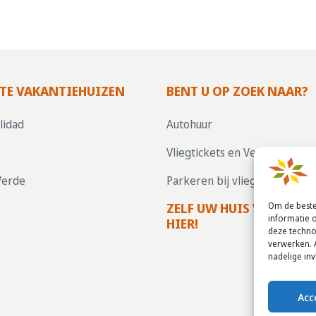
TE VAKANTIEHUIZEN
BENT U OP ZOEK NAAR?
lidad
Autohuur
Vliegtickets en Verzekering
Verde
Parkeren bij vliegvelden
ZELF UW HUIS VERHUREN
Om de beste
informatie 
HIER!
deze techno
verwerken. 
nadelige in
Acc