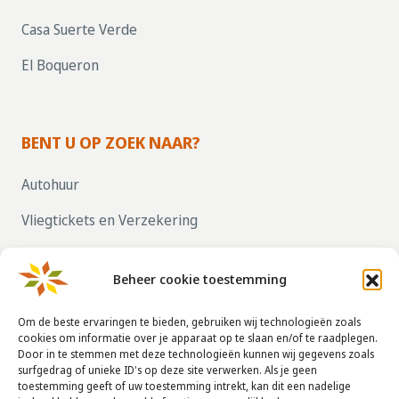
Casa Suerte Verde
El Boqueron
BENT U OP ZOEK NAAR?
Autohuur
Vliegtickets en Verzekering
Parkeren bij vliegvelden
Beheer cookie toestemming
ZELF UW HUIS VERHUREN, KLIK HIER!
Om de beste ervaringen te bieden, gebruiken wij technologieën zoals
cookies om informatie over je apparaat op te slaan en/of te raadplegen.
Door in te stemmen met deze technologieën kunnen wij gegevens zoals
CONTACTGEGEVENS
surfgedrag of unieke ID's op deze site verwerken. Als je geen
toestemming geeft of uw toestemming intrekt, kan dit een nadelige