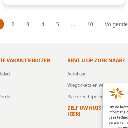
2
3
4
5
…
10
Volgende
TE VAKANTIEHUIZEN
BENT U OP ZOEK NAAR?
lidad
Autohuur
Vliegtickets en Verzekering
Verde
Parkeren bij vliegvelden
ZELF UW HUIS VERHUREN
Om de beste
informatie 
HIER!
deze techno
verwerken. 
nadelige in