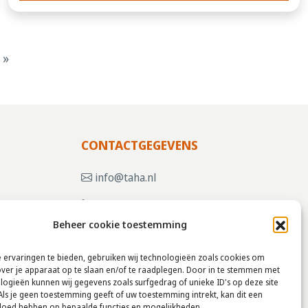
 »
CONTACTGEGEVENS
info@taha.nl
+31-(0)85-043 88 50
Beheer cookie toestemming
, KLIK
 ervaringen te bieden, gebruiken wij technologieën zoals cookies om
over je apparaat op te slaan en/of te raadplegen. Door in te stemmen met
logieën kunnen wij gegevens zoals surfgedrag of unieke ID's op deze site
Als je geen toestemming geeft of uw toestemming intrekt, kan dit een
vloed hebben op bepaalde functies en mogelijkheden.